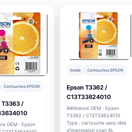
Guide
Cartouches EPSON
Cartouches EPSON
Epson T3362 /
C13T33624010
 T3363 /
Référence OEM : Epson
33634010
T3362 / C13T33624010
Type : cartouche sans tête
nce OEM : Epson
d’impression cyan XL
/ C13T33634010