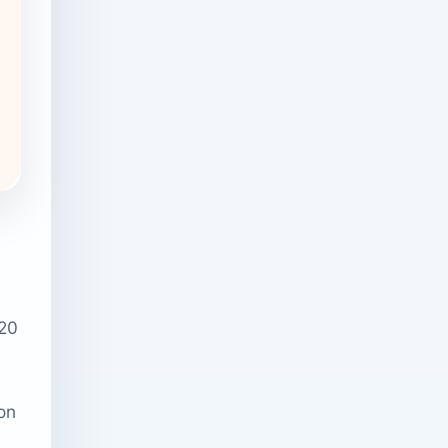
420
on