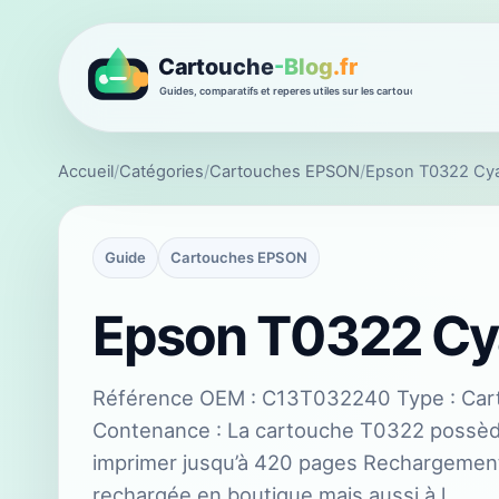
Accueil
/
Catégories
/
Cartouches EPSON
/
Epson T0322 Cy
Guide
Cartouches EPSON
Epson T0322 Cy
Référence OEM : C13T032240 Type : Cart
Contenance : La cartouche T0322 possèd
imprimer jusqu’à 420 pages Rechargement
rechargée en boutique mais aussi à l…