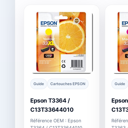
Guide
Cartouches EPSON
Guide
Epson T3364 /
Epson
C13T33644010
C13T
Référence OEM : Epson
Référe
T3364 / C13T33644010
T3363 