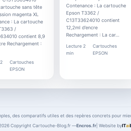
Contenance : La cartouche
cartouche sans tête
Epson T3362 /
ssion magenta XL
C13T33624010 contient
nce : La cartouche
12,2ml d’encre
T3363 /
Rechargement : La car…
634010 contient 8,9
cre Rechargement :
Lecture 2
Cartouches
min
EPSON
 2
Cartouches
EPSON
ples, des comparatifs utiles et des repères concrets pour mie
2026 Copyright Cartouche-Blog.fr —
Encros.fr
| Website by
IT
ai