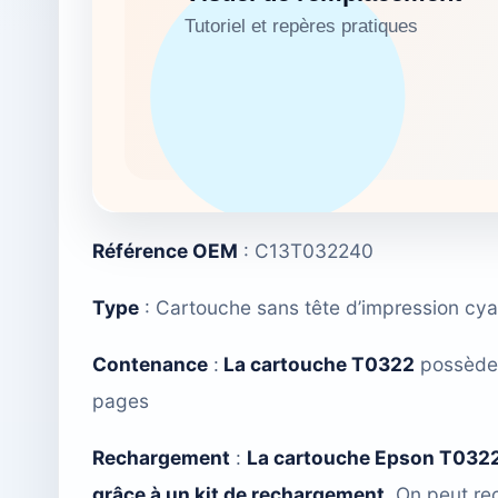
Référence OEM
: C13T032240
Type
: Cartouche sans tête d’impression cy
Contenance
:
La cartouche T0322
possède 
pages
Rechargement
:
La cartouche Epson T032
grâce à un kit de rechargement.
On peut rec