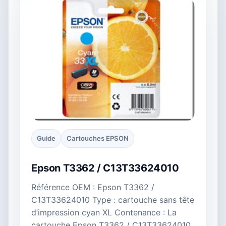
Guide
Cartouches EPSON
Epson T3362 / C13T33624010
Référence OEM : Epson T3362 /
C13T33624010 Type : cartouche sans tête
d’impression cyan XL Contenance : La
cartouche Epson T3362 / C13T33624010