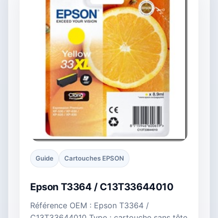
Guide
Cartouches EPSON
Epson T3364 / C13T33644010
Référence OEM : Epson T3364 /
C13T33644010 Type : cartouche sans tête