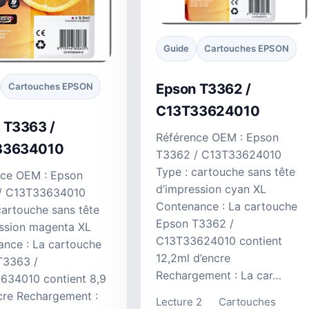
Guide
Cartouches EPSON
Cartouches EPSON
Epson T3362 /
C13T33624010
 T3363 /
Référence OEM : Epson
33634010
T3362 / C13T33624010
Type : cartouche sans tête
nce OEM : Epson
d’impression cyan XL
/ C13T33634010
Contenance : La cartouche
cartouche sans tête
Epson T3362 /
ssion magenta XL
C13T33624010 contient
nce : La cartouche
12,2ml d’encre
T3363 /
Rechargement : La car…
634010 contient 8,9
cre Rechargement :
Lecture 2
Cartouches