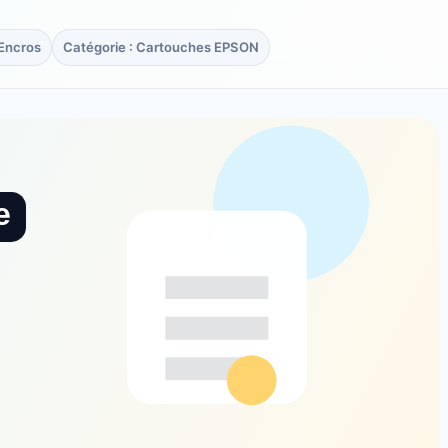
rEncros
Catégorie : Cartouches EPSON