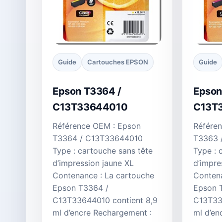
Guide
Cartouches EPSON
Guide
Epson T3364 /
Epson
C13T33644010
C13T
Référence OEM : Epson
Référe
T3364 / C13T33644010
T3363 
Type : cartouche sans tête
Type : 
d’impression jaune XL
d’impre
Contenance : La cartouche
Contena
Epson T3364 /
Epson 
C13T33644010 contient 8,9
C13T33
ml d’encre Rechargement :
ml d’en