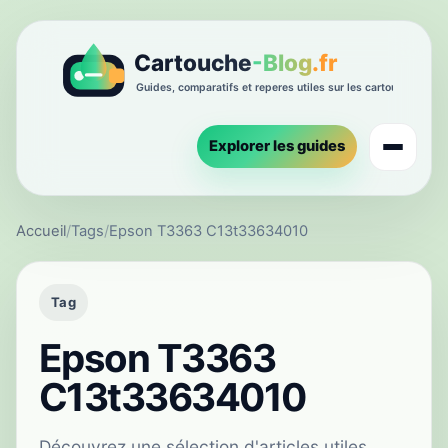
Explorer les guides
Accueil
/
Tags
/
Epson T3363 C13t33634010
Tag
Epson T3363
C13t33634010
Découvrez une sélection d'articles utiles